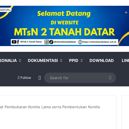
SONALIA
DOKUMENTASI
PPID
DOWNLOAD
LIN
Switch skin
Search
Follow
for
pat Pembubaran Komite Lama serta Pembentukan Komite