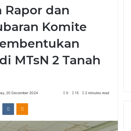
 Rapor dan
baran Komite
Pembentukan
di MTsN 2 Tanah
day, 20 December 2024
0
15
2 minutes read
st
Reddit
VKontakte
Odnoklassniki