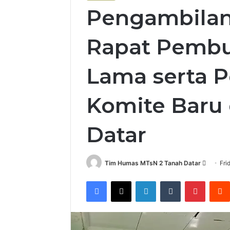
Pengambilan
Rapat Pembu
Lama serta 
Komite Baru 
Datar
Send
Tim Humas MTsN 2 Tanah Datar
Fri
an
Facebook
X
LinkedIn
Tumblr
Pintere
email