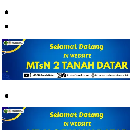
Menu
Switch
skin
Search
for