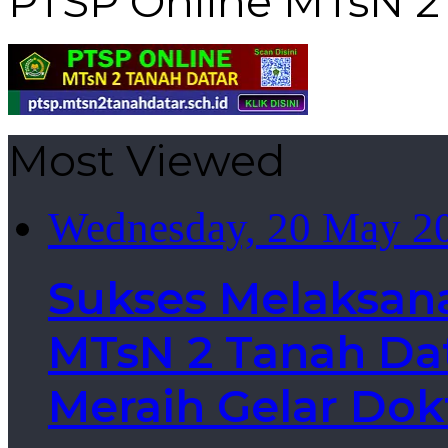
PTSP Online MTsN 2
Most Viewed
Wednesday, 20 May 2
Sukses Melaksan
MTsN 2 Tanah Dat
Meraih Gelar Dok