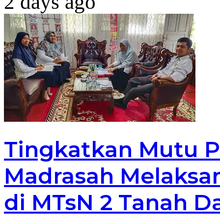
2 days ago
Tingkatkan Mutu P
Madrasah Melaksan
di MTsN 2 Tanah D