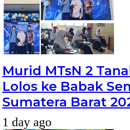
Murid MTsN 2 Tana
Lolos ke Babak Sem
Sumatera Barat 20
1 day ago