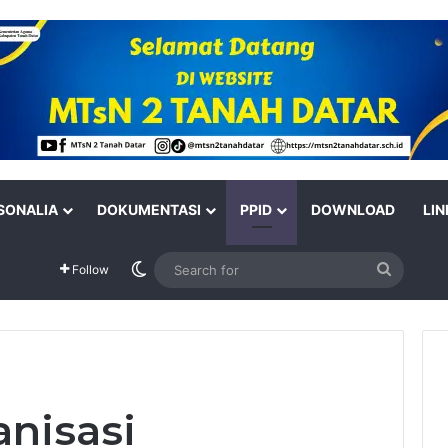
SONALIA
DOKUMENTASI
PPID
DOWNLOAD
LIN
Switch skin
Search
Follow
for
anisasi