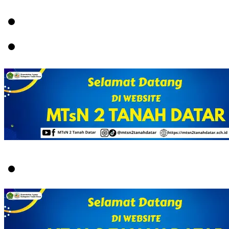
Menu
Switch
skin
Search
for