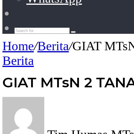
Switch
skin
Search
for
Home
/
Berita
/
GIAT MTs
Berita
GIAT MTsN 2 TAN