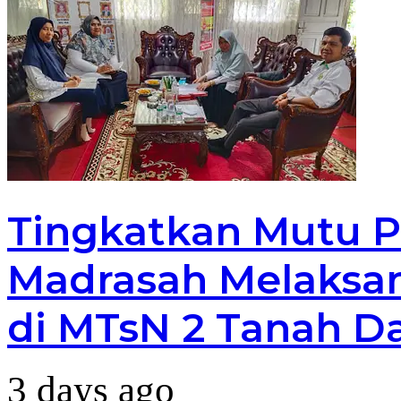
Tingkatkan Mutu P
Madrasah Melaksan
di MTsN 2 Tanah D
3 days ago