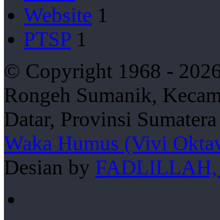
Website
1
PTSP
1
© Copyright 1968 - 2026
Rongeh Sumanik, Kecama
Datar, Provinsi Sumater
Waka Humus (Vivi Oktav
Desian by
FADLILLAH,
Facebook
YouTube