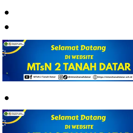
Menu
Switch
skin
Search
for