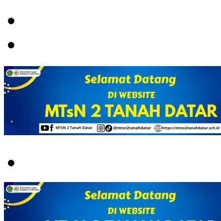
Menu
Switch
skin
Search
for