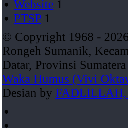
Website
1
PTSP
1
© Copyright 1968 - 2026
Rongeh Sumanik, Kecama
Datar, Provinsi Sumater
Waka Humus (Vivi Oktav
Desian by
FADLILLAH,
Facebook
YouTube