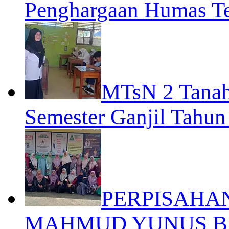
Penghargaan Humas Te
MTsN 2 Tanah
Semester Ganjil Tahun
PERPISAHA
MAHMUD YUNUS BA