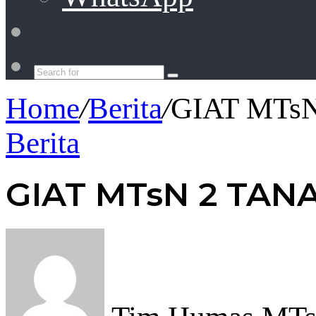
Switch
skin
Search
for
Home
/
Berita
/
GIAT MTs
Berita
GIAT MTsN 2 TAN