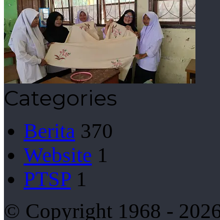
Categories
Berita
370
Website
1
PTSP
1
© Copyright 1968 - 2026