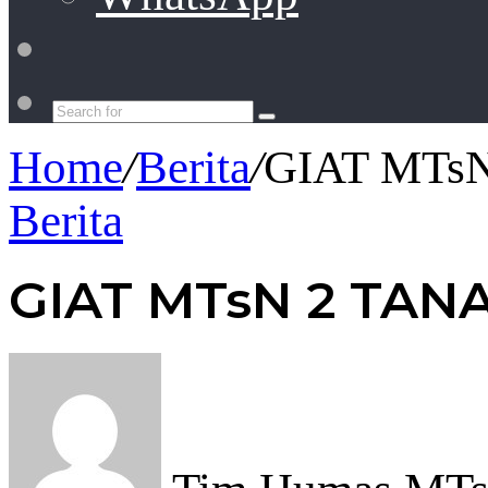
Switch
skin
Search
for
Home
/
Berita
/
GIAT MTs
Berita
GIAT MTsN 2 TAN