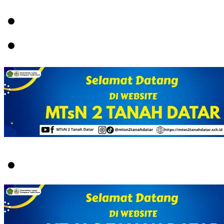
Menu
Switch
skin
Search
for