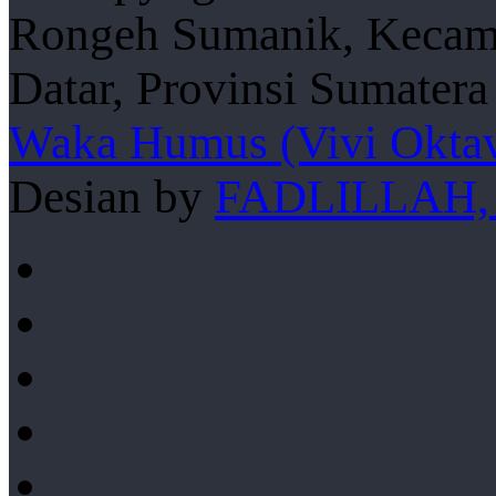
Rongeh Sumanik, Kecama
Datar, Provinsi Sumater
Waka Humus (Vivi Oktav
Desian by
FADLILLAH,
Facebook
YouTube
Instagram
TikTok
WhatsApp