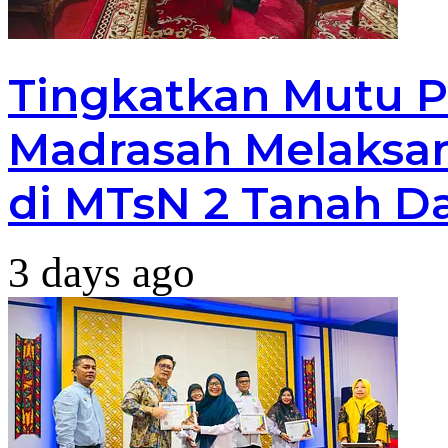
Tingkatkan Mutu P
Madrasah Melaksan
di MTsN 2 Tanah D
3 days ago