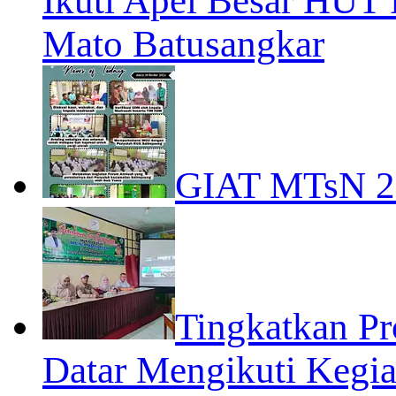
Ikuti Apel Besar HUT
Mato Batusangkar
GIAT MTsN 
Tingkatkan P
Datar Mengikuti Kegia