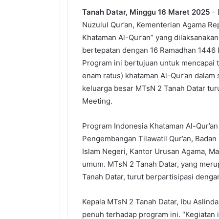
Tanah Datar, Minggu 16 Maret 2025
–
Nuzulul Qur’an, Kementerian Agama Rep
Khataman Al-Qur’an” yang dilaksanakan
bertepatan dengan 16 Ramadhan 1446 H
Program ini bertujuan untuk mencapai 
enam ratus) khataman Al-Qur’an dalam sat
keluarga besar MTsN 2 Tanah Datar turu
Meeting.
Program Indonesia Khataman Al-Qur’an
Pengembangan Tilawatil Qur’an, Badan
Islam Negeri, Kantor Urusan Agama, Maj
umum. MTsN 2 Tanah Datar, yang merup
Tanah Datar, turut berpartisipasi den
Kepala MTsN 2 Tanah Datar, Ibu Aslin
penuh terhadap program ini. “Kegiatan