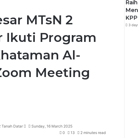
Raih
Men
esar MTsN 2
KPPN
3 day
 Ikuti Program
Khataman Al-
 Zoom Meeting
Send
an
email
 Tanah Datar
Sunday, 16 March 2025
0
13
2 minutes read