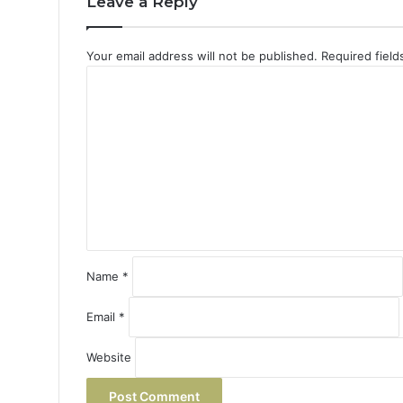
Leave a Reply
Your email address will not be published.
Required fiel
C
o
m
m
e
n
t
*
Name
*
Email
*
Website