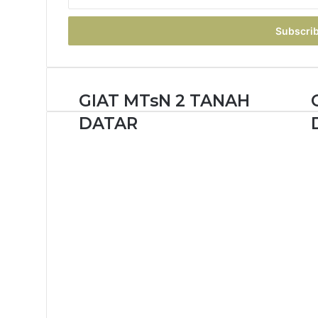
your
Email
address
GIAT MTsN 2 TANAH
DATAR