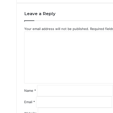
Leave a Reply
Your email address will not be published.
Required fiel
C
o
m
m
e
n
t
*
Name
*
Email
*