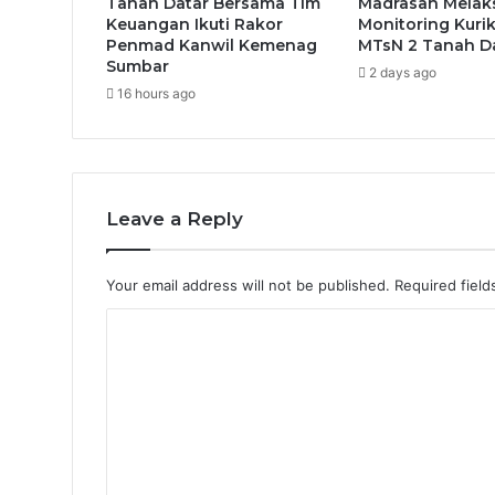
Tanah Datar Bersama Tim
Madrasah Melak
Keuangan Ikuti Rakor
Monitoring Kuri
Penmad Kanwil Kemenag
MTsN 2 Tanah D
Sumbar
2 days ago
16 hours ago
Leave a Reply
Your email address will not be published.
Required fiel
C
o
m
m
e
n