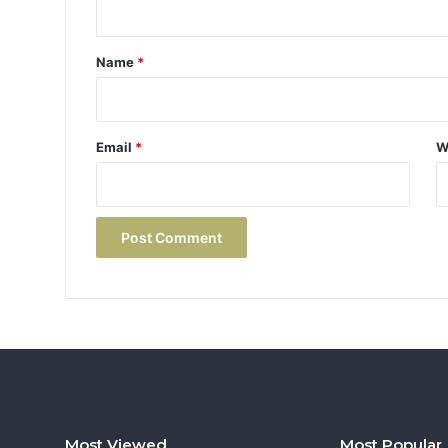
t
*
Name
*
Email
*
W
Most Viewed
Most Popular