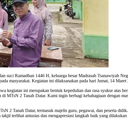
an suci Ramadhan 1446 H, keluarga besar Madrasah Tsanawiyah Neg
epada masyarakat. Kegiatan ini dilaksanakan pada hari Jumat, 14 Mare
a kegiatan ini merupakan bentuk kepedulian dan rasa syukur atas be
kan di MTsN 2 Tanah Datar. Kami ingin berbagi kebahagiaan dengan mas
TsN 2 Tanah Datar, termasuk majelis guru, pegawai, dan peserta didik. T
kjil terlihat antusias dan mengapresiasi langkah baik yang dilakuka