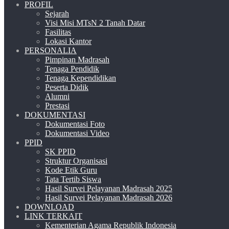
PROFIL
Sejarah
Visi Misi MTsN 2 Tanah Datar
Fasilitas
Lokasi Kantor
PERSONALIA
Pimpinan Madrasah
Tenaga Pendidik
Tenaga Kependidikan
Peserta Didik
Alumni
Prestasi
DOKUMENTASI
Dokumentasi Foto
Dokumentasi Video
PPID
SK PPID
Struktur Organisasi
Kode Etik Guru
Tata Tertib Siswa
Hasil Survei Pelayanan Madrasah 2025
Hasil Survei Pelayanan Madrasah 2026
DOWNLOAD
LINK TERKAIT
Kementerian Agama Republik Indonesia