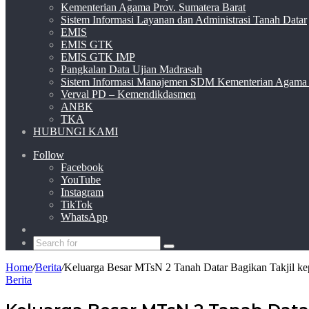
Kementerian Agama Prov. Sumatera Barat
Sistem Informasi Layanan dan Administrasi Tanah Datar
EMIS
EMIS GTK
EMIS GTK IMP
Pangkalan Data Ujian Madrasah
Sistem Informasi Manajemen SDM Kementerian Agama
Verval PD – Kemendikdasmen
ANBK
TKA
HUBUNGI KAMI
Follow
Facebook
YouTube
Instagram
TikTok
WhatsApp
Switch
skin
Search
for
Home
/
Berita
/
Keluarga Besar MTsN 2 Tanah Datar Bagikan Takjil k
Berita