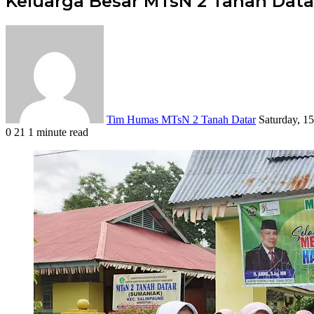
Keluarga Besar MTsN 2 Tanah Data
Send
an
email
Tim Humas MTsN 2 Tanah Datar
Saturday, 1
0
21
1 minute read
Facebook
X
LinkedIn
Tumblr
Pinterest
Reddit
VKontakte
Odnoklassniki