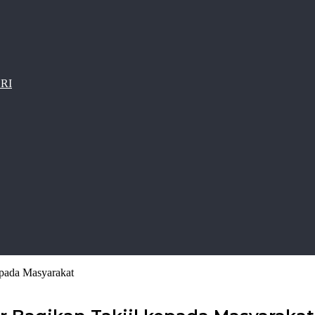
 RI
epada Masyarakat