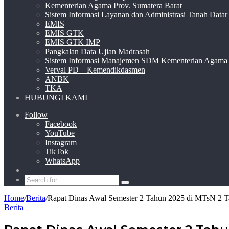
Kementerian Agama Prov. Sumatera Barat
Sistem Informasi Layanan dan Administrasi Tanah Datar
EMIS
EMIS GTK
EMIS GTK IMP
Pangkalan Data Ujian Madrasah
Sistem Informasi Manajemen SDM Kementerian Agama
Verval PD – Kemendikdasmen
ANBK
TKA
HUBUNGI KAMI
Follow
Facebook
YouTube
Instagram
TikTok
WhatsApp
Switch
skin
Search
for
Home
/
Berita
/
Rapat Dinas Awal Semester 2 Tahun 2025 di MTsN 2 T
Berita