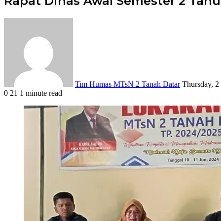
Rapat Dinas Awal Semester 2 Tahu
Send
an
email
Tim Humas MTsN 2 Tanah Datar
Thursday, 2
0
21
1 minute read
Facebook
X
LinkedIn
Tumblr
Pinterest
Reddit
VKontakte
Odnoklassniki