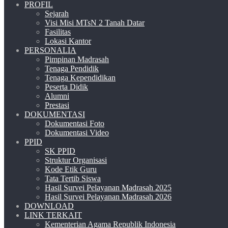
PROFIL
Sejarah
Visi Misi MTsN 2 Tanah Datar
Fasilitas
Lokasi Kantor
PERSONALIA
Pimpinan Madrasah
Tenaga Pendidik
Tenaga Kependidikan
Peserta Didik
Alumni
Prestasi
DOKUMENTASI
Dokumentasi Foto
Dokumentasi Video
PPID
SK PPID
Struktur Organisasi
Kode Etik Guru
Tata Tertib Siswa
Hasil Survei Pelayanan Madrasah 2025
Hasil Survei Pelayanan Madrasah 2026
DOWNLOAD
LINK TERKAIT
Kementerian Agama Republik Indonesia