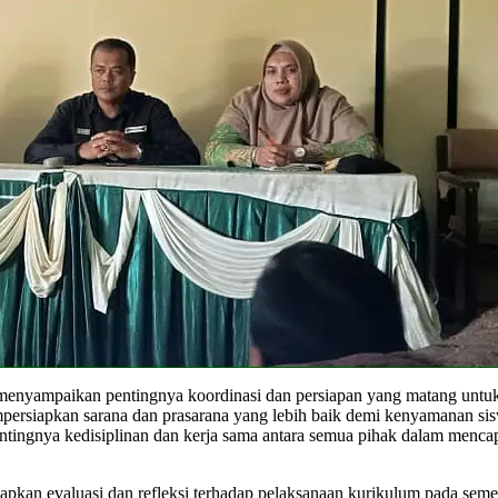
 menyampaikan pentingnya koordinasi dan persiapan yang matang untu
persiapkan sarana dan prasarana yang lebih baik demi kenyamanan si
tingnya kedisiplinan dan kerja sama antara semua pihak dalam mencap
kan evaluasi dan refleksi terhadap pelaksanaan kurikulum pada seme