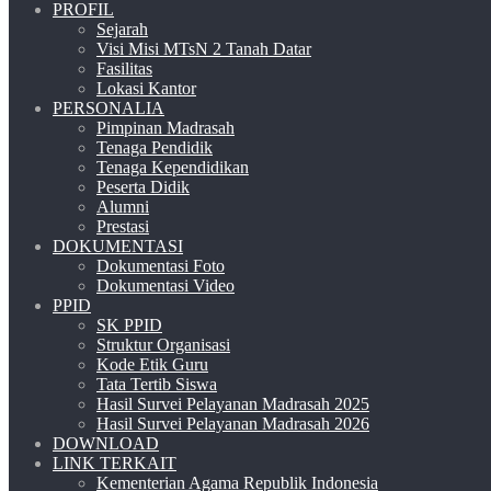
PROFIL
Sejarah
Visi Misi MTsN 2 Tanah Datar
Fasilitas
Lokasi Kantor
PERSONALIA
Pimpinan Madrasah
Tenaga Pendidik
Tenaga Kependidikan
Peserta Didik
Alumni
Prestasi
DOKUMENTASI
Dokumentasi Foto
Dokumentasi Video
PPID
SK PPID
Struktur Organisasi
Kode Etik Guru
Tata Tertib Siswa
Hasil Survei Pelayanan Madrasah 2025
Hasil Survei Pelayanan Madrasah 2026
DOWNLOAD
LINK TERKAIT
Kementerian Agama Republik Indonesia