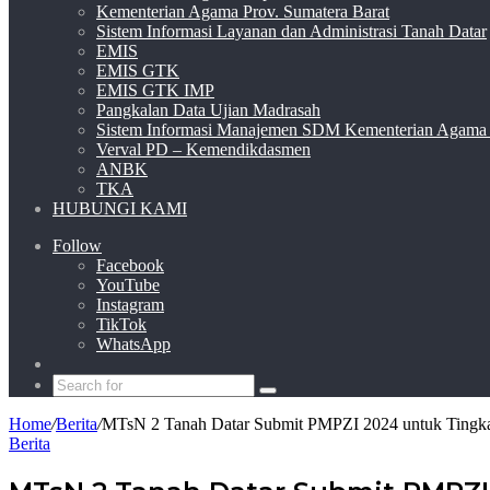
Kementerian Agama Prov. Sumatera Barat
Sistem Informasi Layanan dan Administrasi Tanah Datar
EMIS
EMIS GTK
EMIS GTK IMP
Pangkalan Data Ujian Madrasah
Sistem Informasi Manajemen SDM Kementerian Agama
Verval PD – Kemendikdasmen
ANBK
TKA
HUBUNGI KAMI
Follow
Facebook
YouTube
Instagram
TikTok
WhatsApp
Switch
skin
Search
for
Home
/
Berita
/
MTsN 2 Tanah Datar Submit PMPZI 2024 untuk Tingkatk
Berita