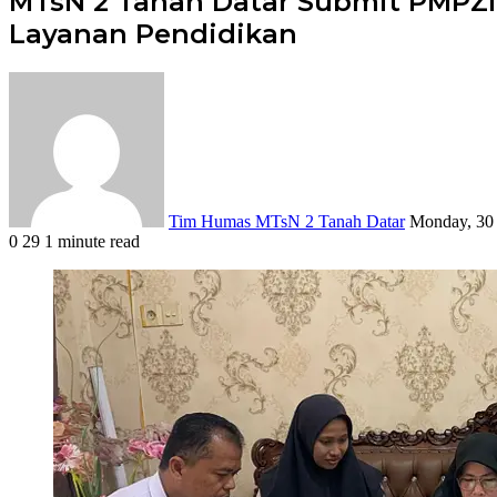
MTsN 2 Tanah Datar Submit PMPZI 
Layanan Pendidikan
Send
an
email
Tim Humas MTsN 2 Tanah Datar
Monday, 30
0
29
1 minute read
Facebook
X
LinkedIn
Tumblr
Pinterest
Reddit
VKontakte
Odnoklassniki