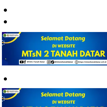
Menu
Switch
skin
Search
for