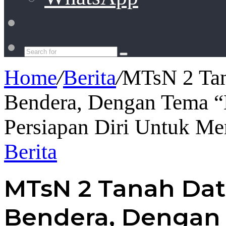
Switch
skin
Search
for
Home
/
Berita
/
MTsN 2 Tan
Bendera, Dengan Tema “
Persiapan Diri Untuk M
Berita
MTsN 2 Tanah Dat
Bendera, Dengan