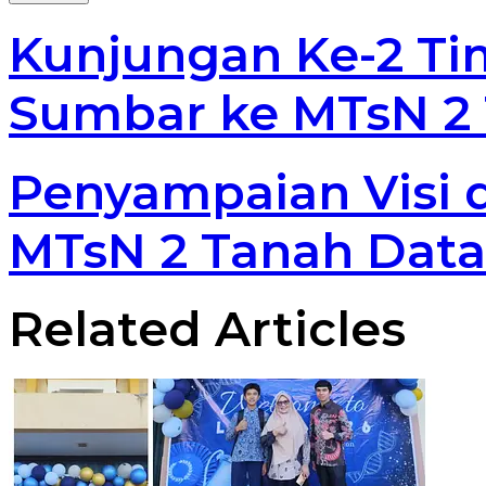
Email
address
Kunjungan Ke-2 T
Sumbar ke MTsN 2 
Penyampaian Visi 
MTsN 2 Tanah Data
Related Articles