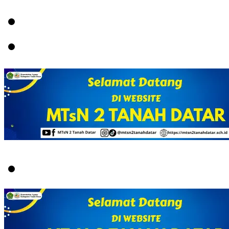
Menu
Switch
skin
Search
for