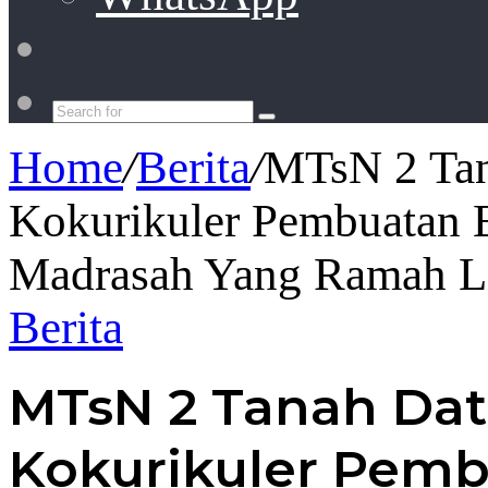
Switch
skin
Search
for
Home
/
Berita
/
MTsN 2 Tan
Kokurikuler Pembuatan 
Madrasah Yang Ramah L
Berita
MTsN 2 Tanah Dat
Kokurikuler Pemb