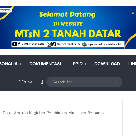
SONALIA
DOKUMENTASI
PPID
DOWNLOAD
LIN
Switch skin
Search
Follow
for
h Datar Adakan Kegiatan Pembinaan Muslimah Bersama