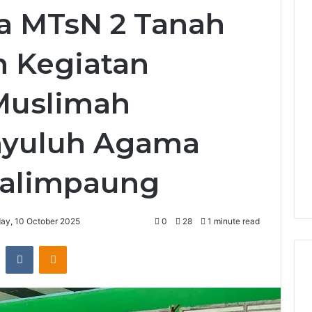
a MTsN 2 Tanah
n Kegiatan
Muslimah
nyuluh Agama
alimpaung
day, 10 October 2025
0
28
1 minute read
st
Reddit
VKontakte
Odnoklassniki