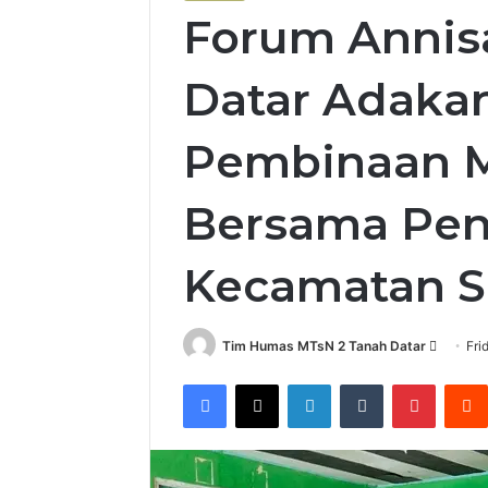
Forum Annis
Datar Adaka
Pembinaan 
Bersama Pe
Kecamatan S
Send
Tim Humas MTsN 2 Tanah Datar
Fri
an
Facebook
X
LinkedIn
Tumblr
Pintere
email