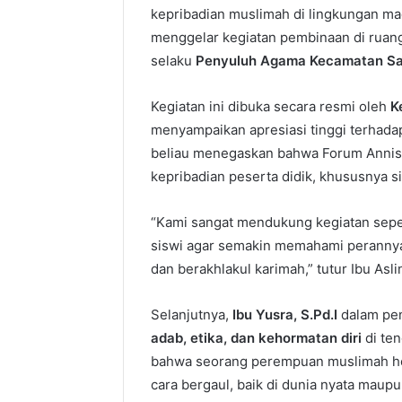
kepribadian muslimah di lingkungan m
menggelar kegiatan pembinaan di rua
selaku
Penyuluh Agama Kecamatan Sa
Kegiatan ini dibuka secara resmi oleh
K
menyampaikan apresiasi tinggi terhadap
beliau menegaskan bahwa Forum Annis
kepribadian peserta didik, khususnya s
“Kami sangat mendukung kegiatan seper
siswi agar semakin memahami perannya
dan berakhlakul karimah,” tutur Ibu Asli
Selanjutnya,
Ibu Yusra, S.Pd.I
dalam pe
adab, etika, dan kehormatan diri
di te
bahwa seorang perempuan muslimah hen
cara bergaul, baik di dunia nyata maupun