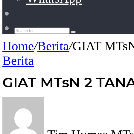
Switch
skin
Search
for
Home
/
Berita
/
GIAT MTs
Berita
GIAT MTsN 2 TAN