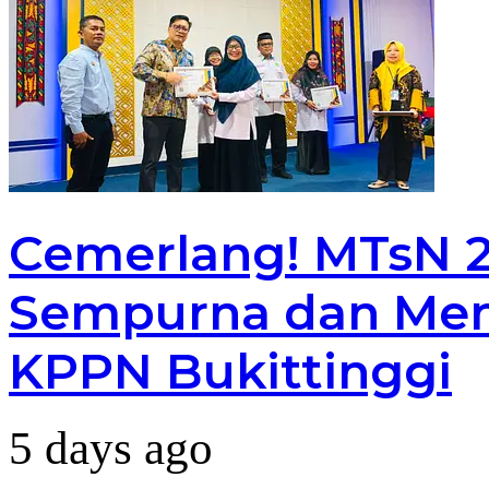
Cemerlang! MTsN 2 
Sempurna dan Men
KPPN Bukittinggi
5 days ago