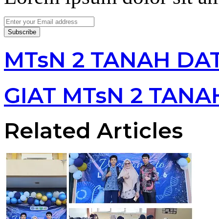
Enter
your
Email
address
MTsN 2 TANAH DA
GIAT MTsN 2 TANA
Related Articles