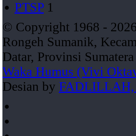
PTSP
1
© Copyright 1968 - 2026
Rongeh Sumanik, Kecama
Datar, Provinsi Sumater
Waka Humus (Vivi Oktav
Desian by
FADLILLAH,
Facebook
YouTube
Instagram