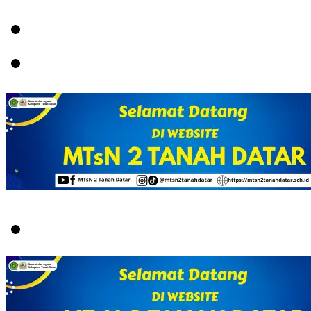
Menu
Switch
skin
Search
for