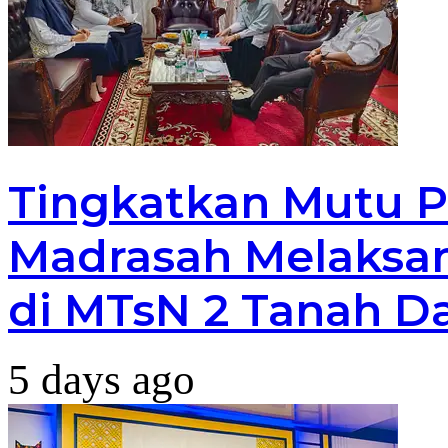
Tingkatkan Mutu P
Madrasah Melaksan
di MTsN 2 Tanah D
5 days ago