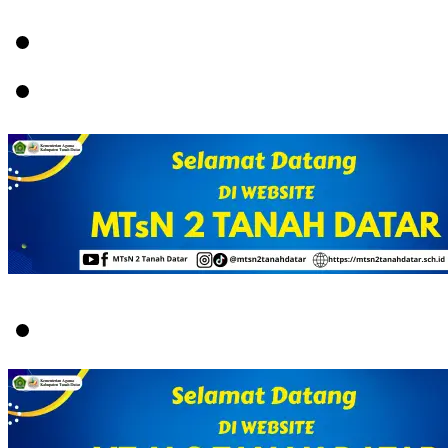
Menu
Switch
skin
Search
for