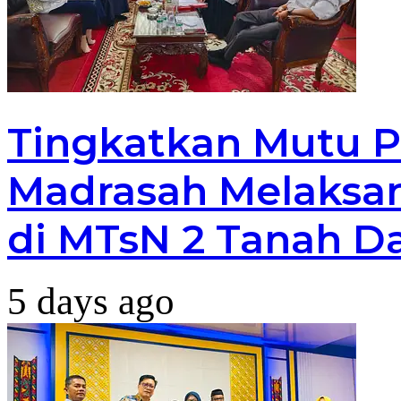
Tingkatkan Mutu P
Madrasah Melaksan
di MTsN 2 Tanah D
5 days ago