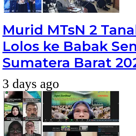
Murid MTsN 2 Tana
Lolos ke Babak Sem
Sumatera Barat 20
3 days ago