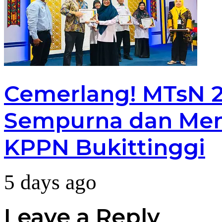
Cemerlang! MTsN 2 
Sempurna dan Men
KPPN Bukittinggi
5 days ago
Leave a Reply