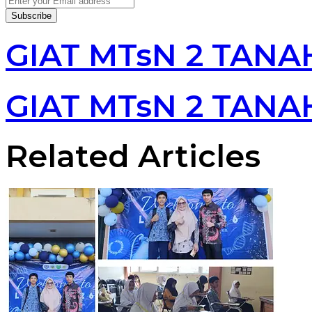
your
Email
address
GIAT MTsN 2 TANA
GIAT MTsN 2 TANA
Related Articles