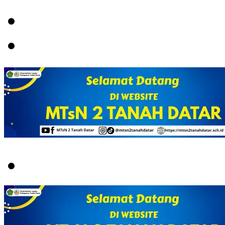
Menu
Switch
skin
Search
for