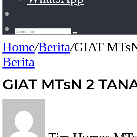
Switch
skin
Search
for
Home
/
Berita
/
GIAT MTs
Berita
GIAT MTsN 2 TAN