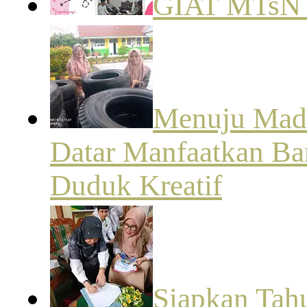
GIAT MTsN
Menuju Madr
Datar Manfaatkan Ba
Duduk Kreatif
Siapkan Tah