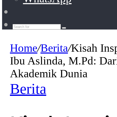
Switch
skin
Search
for
Home
/
Berita
/
Kisah Ins
Ibu Aslinda, M.Pd: Dar
Akademik Dunia
Berita