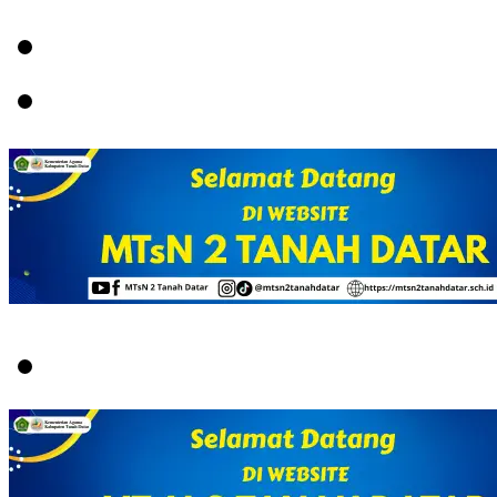
Menu
Switch
skin
Search
for