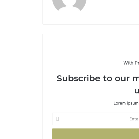
With P
Subscribe to our m
u
Lorem ipsum 
Enter
your
Email
address