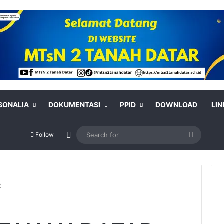
SONALIA
DOKUMENTASI
PPID
DOWNLOAD
LIN
Switch skin
Search
Follow
for
R