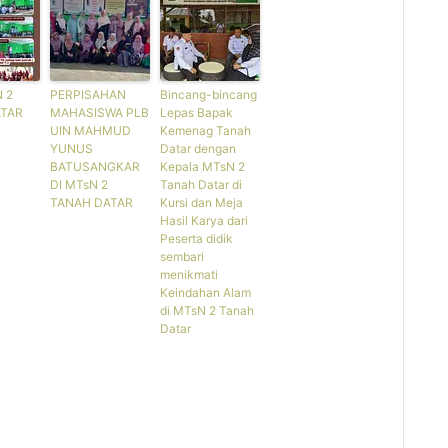
 2
PERPISAHAN
Bincang-bincang
ATAR
MAHASISWA PLB
Lepas Bapak
UIN MAHMUD
Kemenag Tanah
YUNUS
Datar dengan
BATUSANGKAR
Kepala MTsN 2
DI MTsN 2
Tanah Datar di
TANAH DATAR
Kursi dan Meja
Hasil Karya dari
Peserta didik
sembari
menikmati
Keindahan Alam
di MTsN 2 Tanah
Datar