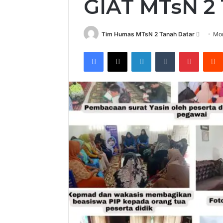
GIAT MTsN 
Send
Tim Humas MTsN 2 Tanah Datar
Mon
an
Facebook
X
LinkedIn
Tumblr
Pintere
email