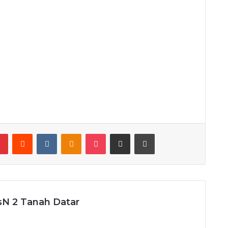
lr
Pinterest
Reddit
VKontakte
Odnoklassniki
Pocket
Share via Email
Print
N 2 Tanah Datar