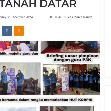
2 TANAH DATAR
day, 2 December 2024
0
26
Less than a minute
st
Reddit
VKontakte
Odnoklassniki