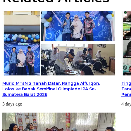
Murid MTsN 2 Tanah Datar, Rangga Alfurqon,
Ting
Lolos ke Babak Semifinal Olimpiade IPA Se-
Tana
Sumatera Barat 2026
Pen
3 days ago
4 da