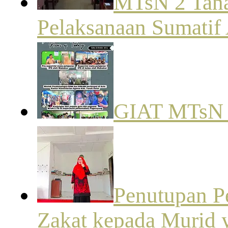
MTsN 2 Tana
Pelaksanaan Sumatif 
GIAT MTsN
Penutupan P
Zakat kepada Murid