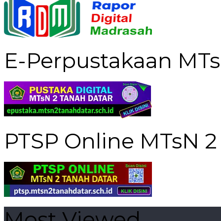
E-Perpustakaan MTs
PTSP Online MTsN 2
Most Viewed