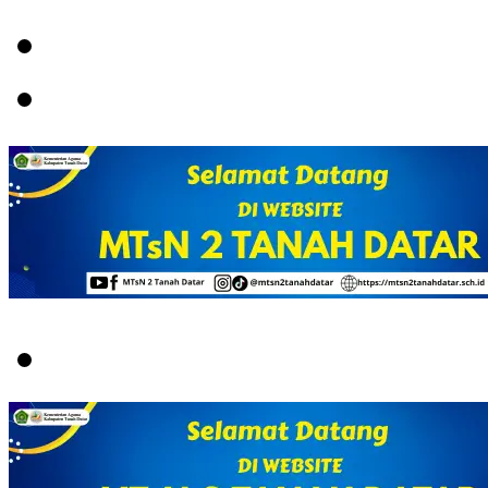
Menu
Switch
skin
Search
for