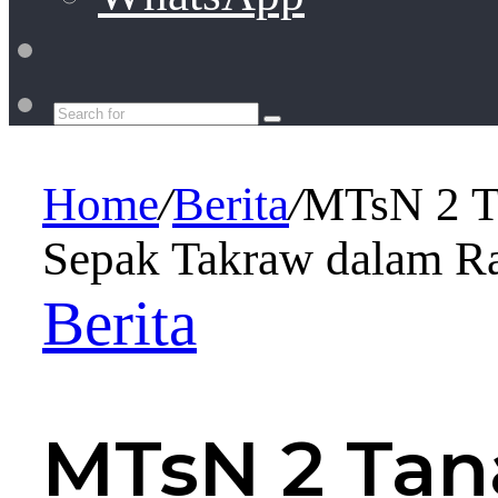
Switch
skin
Search
for
Home
/
Berita
/
MTsN 2 T
Sepak Takraw dalam 
Berita
MTsN 2 Tan