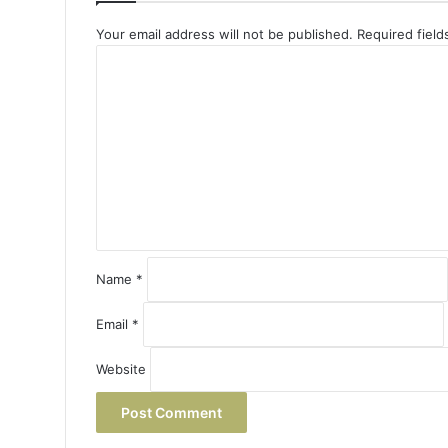
Your email address will not be published.
Required fiel
C
o
m
m
e
n
t
*
Name
*
Email
*
Website