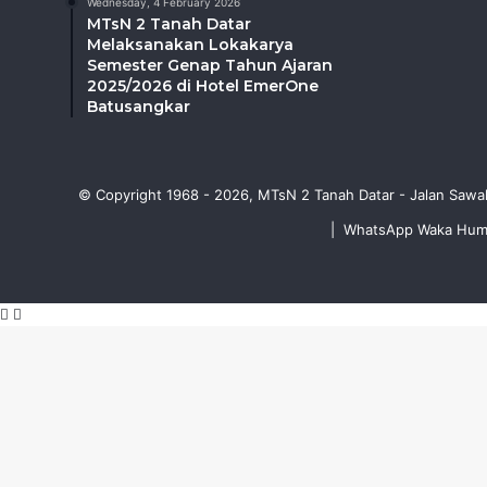
Wednesday, 4 February 2026
MTsN 2 Tanah Datar
Melaksanakan Lokakarya
Semester Genap Tahun Ajaran
2025/2026 di Hotel EmerOne
Batusangkar
© Copyright 1968 - 2026, MTsN 2 Tanah Datar - Jalan Sawa
|
WhatsApp Waka Humus
Facebook
WhatsApp