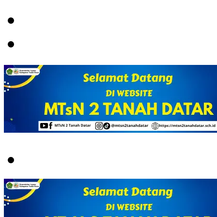
Menu
Switch
skin
Search
for