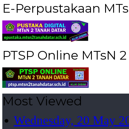
E-Perpustakaan MTs
PTSP Online MTsN 2
Most Viewed
Wednesday, 20 May 2