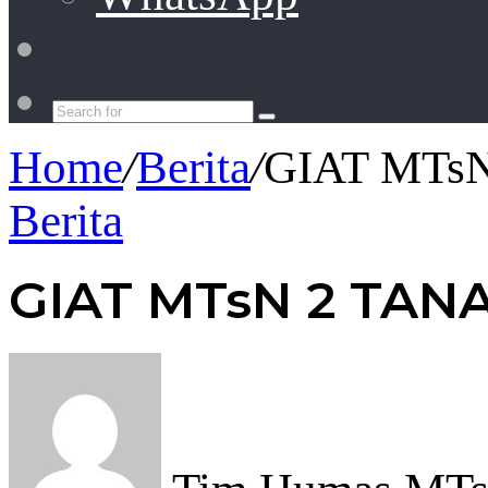
Switch
skin
Search
for
Home
/
Berita
/
GIAT MTs
Berita
GIAT MTsN 2 TAN