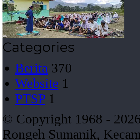
Categories
Berita
370
Website
1
PTSP
1
© Copyright 1968 - 2026
Rongeh Sumanik, Kecama