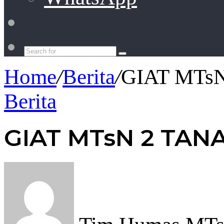
Switch
skin
Search
for
Home
/
Berita
/
GIAT MTs
Berita
GIAT MTsN 2 TAN