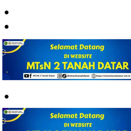
Menu
Switch
skin
Search
for