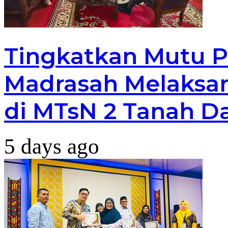
Tingkatkan Mutu P
Madrasah Melaksan
di MTsN 2 Tanah D
5 days ago