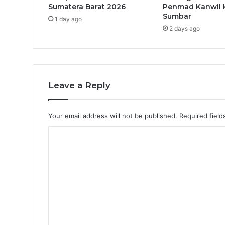
Sumatera Barat 2026
Penmad Kanwil
Sumbar
1 day ago
2 days ago
Leave a Reply
Your email address will not be published.
Required fiel
C
o
m
m
e
n
t