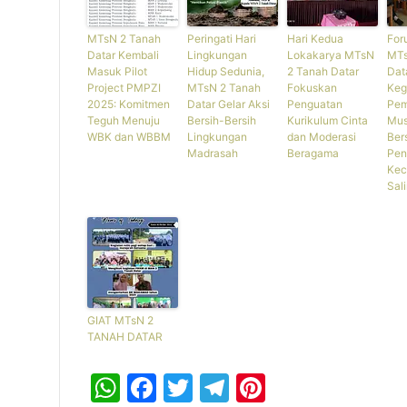
MTsN 2 Tanah
Peringati Hari
Hari Kedua
For
Datar Kembali
Lingkungan
Lokakarya MTsN
MTs
Masuk Pilot
Hidup Sedunia,
2 Tanah Datar
Dat
Project PMPZI
MTsN 2 Tanah
Fokuskan
Keg
2025: Komitmen
Datar Gelar Aksi
Penguatan
Pem
Teguh Menuju
Bersih-Bersih
Kurikulum Cinta
Mus
WBK dan WBBM
Lingkungan
dan Moderasi
Ber
Madrasah
Beragama
Pen
Kec
Sal
GIAT MTsN 2
TANAH DATAR
W
F
T
T
Pi