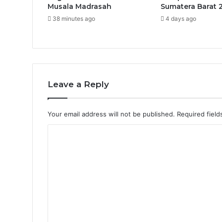
Musala Madrasah
Sumatera Barat 
38 minutes ago
4 days ago
Leave a Reply
Your email address will not be published.
Required fiel
C
o
m
m
e
n
t