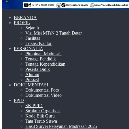
BERANDA
PROFIL
Sejarah
Visi Misi MTsN 2 Tanah Datar
Fasilitas
Lokasi Kantor
PERSONALIA
Pimpinan Madrasah
Tenaga Pendidik
Tenaga Kependidikan
Peserta Didik
Alumni
Prestasi
DOKUMENTASI
Dokumentasi Foto
Dokumentasi Video
PPID
SK PPID
Struktur Organisasi
Kode Etik Guru
Tata Tertib Siswa
Hasil Survei Pelayanan Madrasah 2025