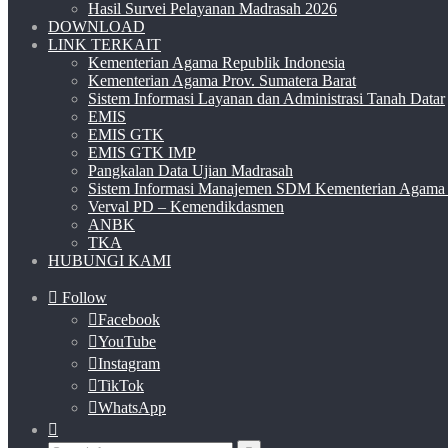
Hasil Survei Pelayanan Madrasah 2026
DOWNLOAD
LINK TERKAIT
Kementerian Agama Republik Indonesia
Kementerian Agama Prov. Sumatera Barat
Sistem Informasi Layanan dan Administrasi Tanah Datar
EMIS
EMIS GTK
EMIS GTK IMP
Pangkalan Data Ujian Madrasah
Sistem Informasi Manajemen SDM Kementerian Agama
Verval PD – Kemendikdasmen
ANBK
TKA
HUBUNGI KAMI
Follow
Facebook
YouTube
Instagram
TikTok
WhatsApp
Switch
skin