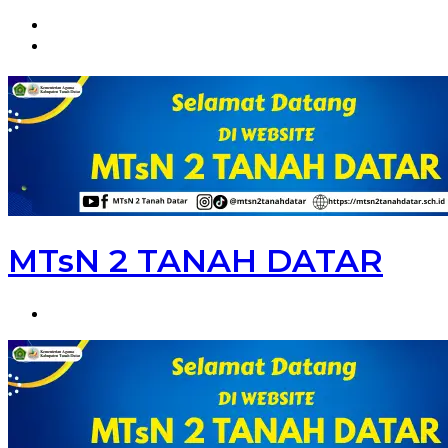
Menu
Switch
skin
MTsN 2 TANAH DATAR
Search
for