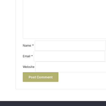
m
m
e
n
t
*
Name
*
Email
*
Website