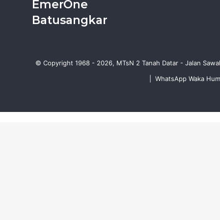
EmerOne
Batusangkar
© Copyright 1968 - 2026, MTsN 2 Tanah Datar - Jalan Sawa
|
WhatsApp Waka Humus
Facebook
WhatsApp