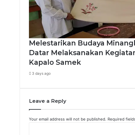
Melestarikan Budaya Minang
Datar Melaksanakan Kegiatan
Kapalo Samek
3 days ago
Leave a Reply
Your email address will not be published.
Required fiel
C
o