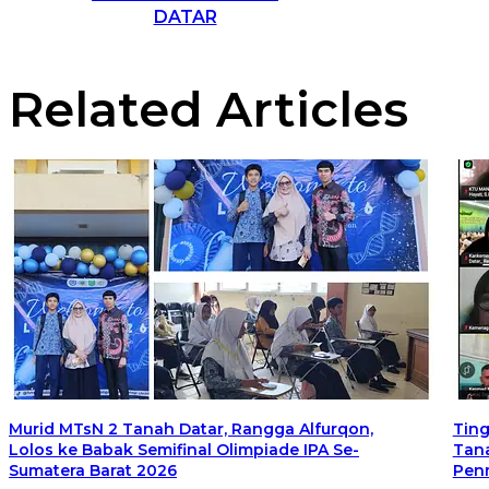
DATAR
Related Articles
Murid MTsN 2 Tanah Datar, Rangga Alfurqon,
Ting
Lolos ke Babak Semifinal Olimpiade IPA Se-
Tana
Sumatera Barat 2026
Pen