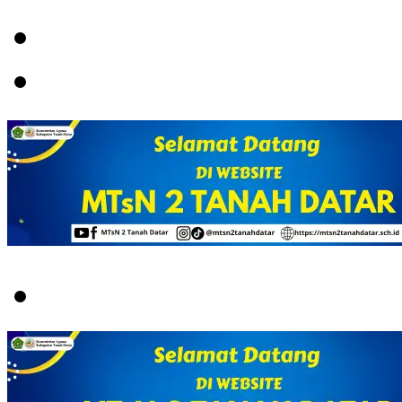
Menu
Switch
skin
Search
for