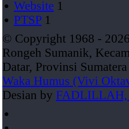
Website
1
PTSP
1
© Copyright 1968 - 2026
Rongeh Sumanik, Kecama
Datar, Provinsi Sumater
Waka Humus (Vivi Oktav
Desian by
FADLILLAH,
Facebook
YouTube