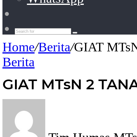
Switch
skin
Search
for
Home
/
Berita
/
GIAT MTs
Berita
GIAT MTsN 2 TAN