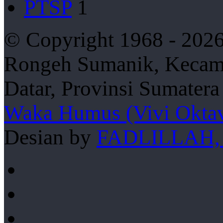
PTSP
1
© Copyright 1968 - 2026
Rongeh Sumanik, Kecama
Datar, Provinsi Sumater
Waka Humus (Vivi Oktav
Desian by
FADLILLAH,
Facebook
YouTube
Instagram