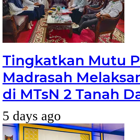
Tingkatkan Mutu P
Madrasah Melaksan
di MTsN 2 Tanah D
5 days ago