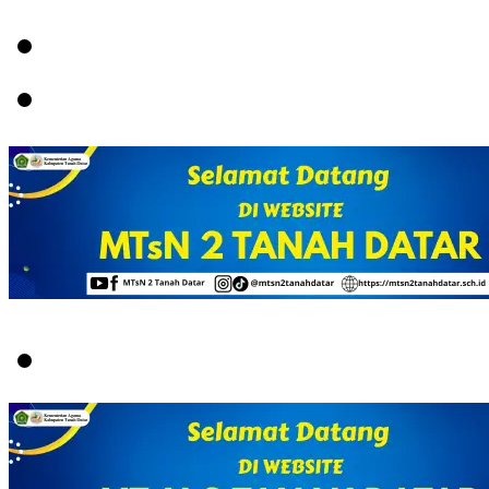
Menu
Switch
skin
Search
for