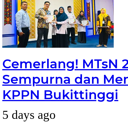
Cemerlang! MTsN 2 
Sempurna dan Men
KPPN Bukittinggi
5 days ago