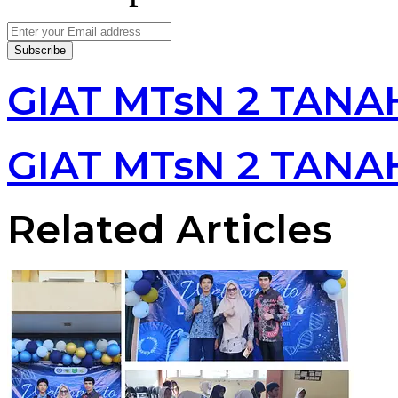
Enter
your
Email
address
GIAT MTsN 2 TANA
GIAT MTsN 2 TANA
Related Articles