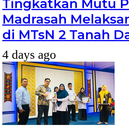
Tingkatkan Mutu P
Madrasah Melaksan
di MTsN 2 Tanah D
4 days ago