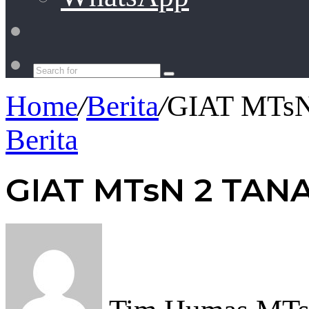
Switch
skin
Search
for
Home
/
Berita
/
GIAT MTs
Berita
GIAT MTsN 2 TAN