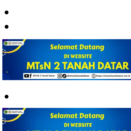
Menu
Switch
skin
Search
for