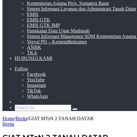
Kementerian Agama Prov. Sumatera Barat
Sistem Informasi Layanan dan Administrasi Tanah Datar
EMIS
EMIS GTK
EMIS GTK IMP
Pangkalan Data Ujian Madrasah
Sistem Informasi Manajemen SDM Kementerian Agama
Verval PD – Kemendikdasmen
ANBK
TKA
HUBUNGI KAMI
Follow
Facebook
YouTube
Instagram
TikTok
WhatsApp
Switch
skin
Search
for
Home
/
Berita
/
GIAT MTsN 2 TANAH DATAR
Berita