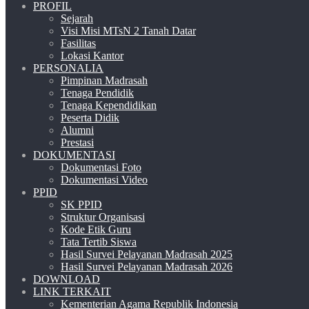
PROFIL
Sejarah
Visi Misi MTsN 2 Tanah Datar
Fasilitas
Lokasi Kantor
PERSONALIA
Pimpinan Madrasah
Tenaga Pendidik
Tenaga Kependidikan
Peserta Didik
Alumni
Prestasi
DOKUMENTASI
Dokumentasi Foto
Dokumentasi Video
PPID
SK PPID
Struktur Organisasi
Kode Etik Guru
Tata Tertib Siswa
Hasil Survei Pelayanan Madrasah 2025
Hasil Survei Pelayanan Madrasah 2026
DOWNLOAD
LINK TERKAIT
Kementerian Agama Republik Indonesia