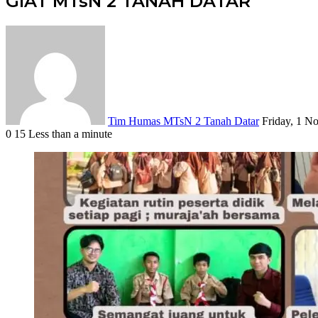
GIAT MTsN 2 TANAH DATAR
Send
an
email
Tim Humas MTsN 2 Tanah Datar
Friday, 1 N
0
15
Less than a minute
Facebook
X
LinkedIn
Tumblr
Pinterest
Reddit
VKontakte
Odnoklassniki