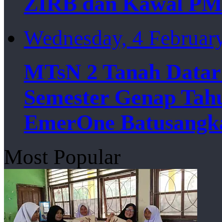
ZIRB dan Kawal PM
Wednesday, 4 Februar
MTsN 2 Tanah Datar
Semester Genap Tahu
EmerOne Batusangk
Most Popular