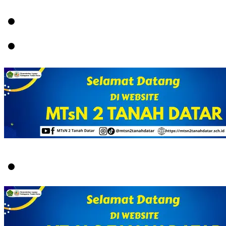
Menu
Switch
skin
Search
for