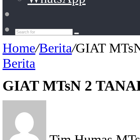
Switch
skin
Search
for
Home
/
Berita
/
GIAT MTs
Berita
GIAT MTsN 2 TAN
Tim Humas MTsN