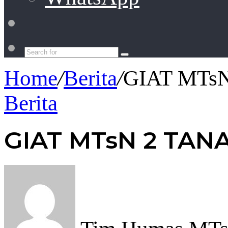
Switch
skin
Search
for
Home
/
Berita
/
GIAT MTs
Berita
GIAT MTsN 2 TAN