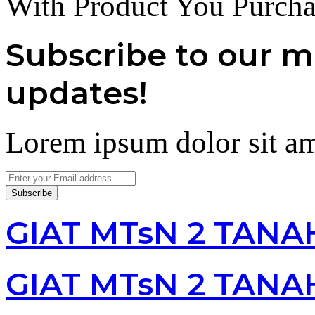
With Product You Purcha
Subscribe to our ma
updates!
Lorem ipsum dolor sit am
Enter
your
Email
address
GIAT MTsN 2 TANA
GIAT MTsN 2 TANA