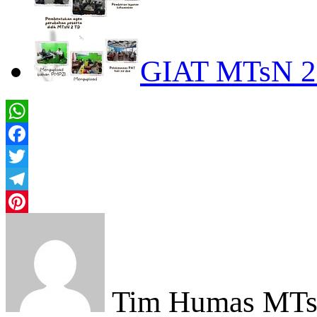
GIAT MTsN 
WhatsApp
Facebook
Twitter
Telegram
Pinterest
Tim Humas MTsN