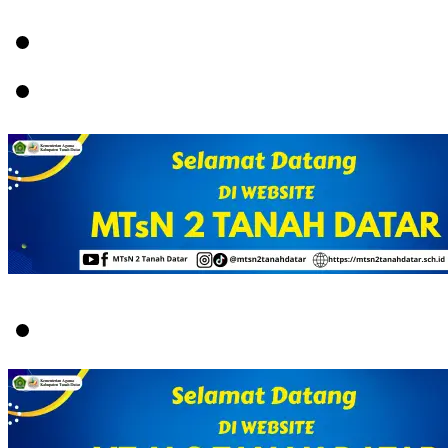
Menu
Switch
skin
Search
for