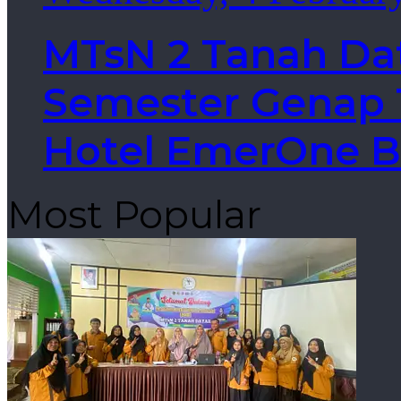
MTsN 2 Tanah Da
Semester Genap T
Hotel EmerOne B
Most Popular