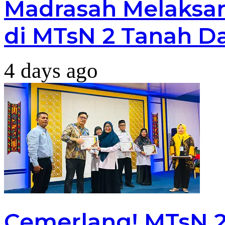
Madrasah Melaksan
di MTsN 2 Tanah D
4 days ago
Cemerlang! MTsN 2 