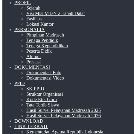
PROFIL
Sejarah
Visi Misi MTsN 2 Tanah Datar
Fasilitas
Lokasi Kantor
PERSONALIA
Pimpinan Madrasah
Tenaga Pendidik
Tenaga Kependidikan
Peserta Didik
Alumni
Prestasi
DOKUMENTASI
Dokumentasi Foto
Dokumentasi Video
PPID
SK PPID
Struktur Organisasi
Kode Etik Guru
Tata Tertib Siswa
Hasil Survei Pelayanan Madrasah 2025
Hasil Survei Pelayanan Madrasah 2026
DOWNLOAD
LINK TERKAIT
Kementerian Agama Republik Indonesia