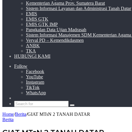
Kementerian Agama Prov. Sumatera Barat
Sistem Informasi Layanan dan Administrasi Tanah Datar
EMIS
EMIS GTK
EMIS GTK IMP
Pangkalan Data Ujian Madrasah
Sistem Informasi Manajemen SDM Kementerian Agama
Verval PD – Kemendikdasmen
ANBK
TKA
HUBUNGI KAMI
Follow
Facebook
YouTube
Instagram
TikTok
WhatsApp
Switch
skin
Search
for
Home
/
Berita
/
GIAT MTsN 2 TANAH DATAR
Berita