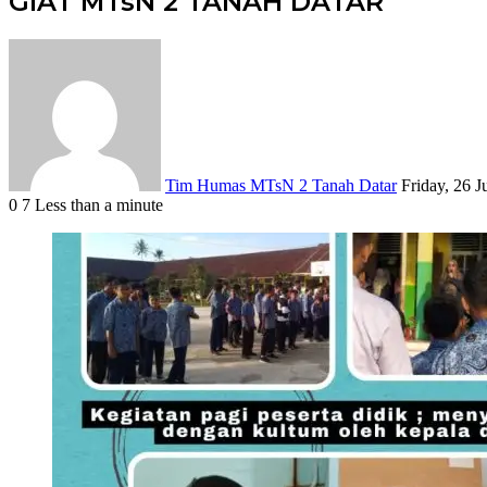
GIAT MTsN 2 TANAH DATAR
Send
an
email
Tim Humas MTsN 2 Tanah Datar
Friday, 26 J
0
7
Less than a minute
Facebook
X
LinkedIn
Tumblr
Pinterest
Reddit
VKontakte
Odnoklassniki