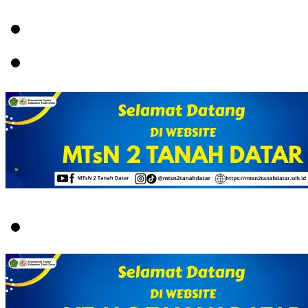
Menu
Switch
skin
Search
for