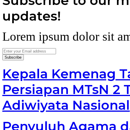
Subscribe to our ma
updates!
Lorem ipsum dolor sit am
Enter
your
Email
address
Kepala Kemenag T
Persiapan MTsN 2 
Adiwiyata Nasional
Penyuluh Agama d