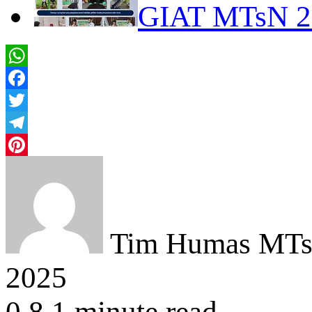
GIAT MTsN 
WhatsApp
Facebook
Twitter
Telegram
Pinterest
Tim Humas MTsN
2025
0
8
1 minute read