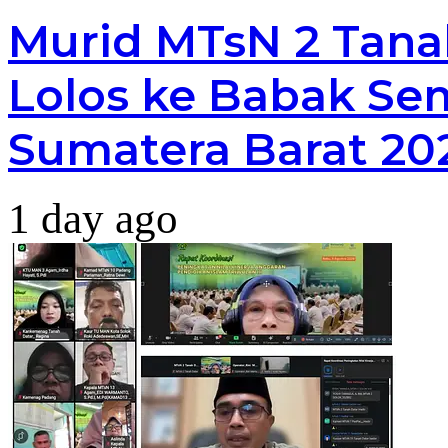
Murid MTsN 2 Tana
Lolos ke Babak Sem
Sumatera Barat 20
1 day ago