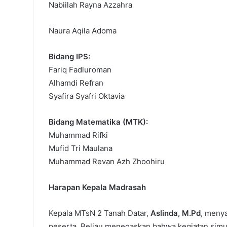
Nabiilah Rayna Azzahra
Naura Aqila Adoma
Bidang IPS:
Fariq Fadluroman
Alhamdi Refran
Syafira Syafri Oktavia
Bidang Matematika (MTK):
Muhammad Rifki
Mufid Tri Maulana
Muhammad Revan Azh Zhoohiru
Harapan Kepala Madrasah
Kepala MTsN 2 Tanah Datar,
Aslinda, M.Pd
, meny
peserta. Beliau menegaskan bahwa kegiatan simula