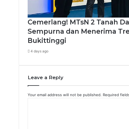
Cemerlang! MTsN 2 Tanah Data
Sempurna dan Menerima Tre
Bukittinggi
4 days ago
Leave a Reply
Your email address will not be published.
Required fiel
C
o
m
m
e