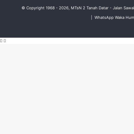
© Copyright 1968 - 2026, MTsN 2 Tanah Datar - Jalan Sawa
|
WhatsApp Waka Humus
Facebook
WhatsApp