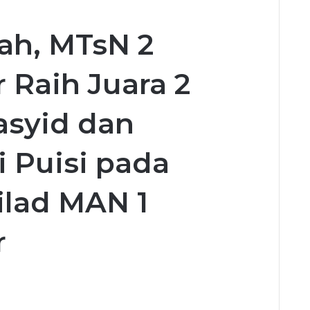
ah, MTsN 2
 Raih Juara 2
asyid dan
i Puisi pada
ilad MAN 1
r
Send
an
email