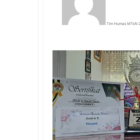
Tim Humas MTsN 2
Facebook
X
LinkedIn
Tumblr
Pinterest
Reddit
VKontakte
Odnoklassniki