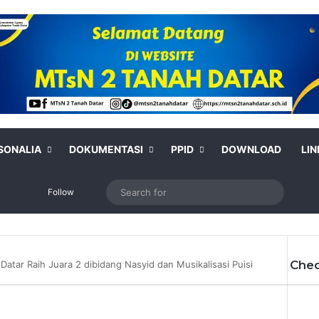
SONALIA
DOKUMENTASI
PPID
DOWNLOAD
LIN
Switch skin
Search
Follow
for
Chec
Datar Raih Juara 2 dibidang Nasyid dan Musikalisasi Puisi
Clos