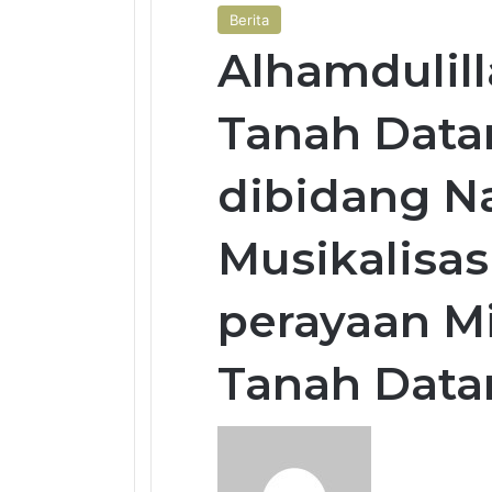
Berita
Alhamdulill
Tanah Datar
dibidang N
Musikalisas
perayaan M
Tanah Data