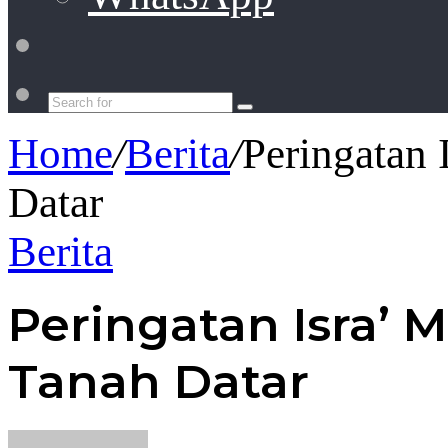
Switch
skin
Search
for
Home
/
Berita
/
Peringatan 
Datar
Berita
Peringatan Isra’ M
Tanah Datar