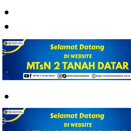
Menu
Switch
skin
Search
for