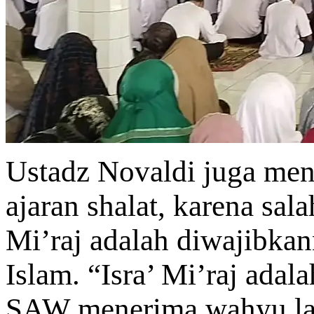
Ustadz Novaldi juga me
ajaran shalat, karena sal
Mi’raj adalah diwajibkan
Islam. “Isra’ Mi’raj a
SAW menerima wahyu lan