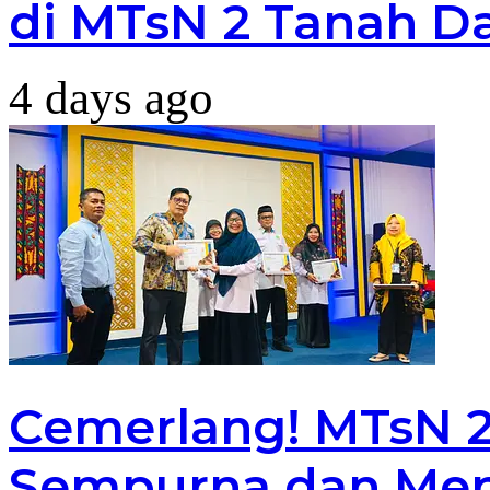
di MTsN 2 Tanah D
4 days ago
Cemerlang! MTsN 2 
Sempurna dan Men