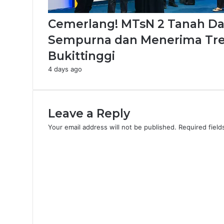
Cemerlang! MTsN 2 Tanah Data
Sempurna dan Menerima Tre
Bukittinggi
4 days ago
Leave a Reply
Your email address will not be published.
Required fiel
C
o
m
m
e
n
t
*