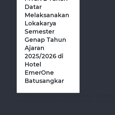
Datar
Melaksanakan
Lokakarya
Semester
Genap Tahun
Ajaran
2025/2026 di
Hotel
EmerOne
Batusangkar
© Copyright 1968 - 2026, MTsN 2 Tanah Datar - Jalan Sawah
|
WhatsApp Waka Humus (Vivi Oktaviani, S.Pd) : 0813-6349
Facebook
YouTube