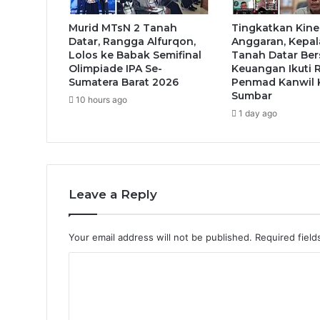
Murid MTsN 2 Tanah
Tingkatkan Kine
Datar, Rangga Alfurqon,
Anggaran, Kepal
Lolos ke Babak Semifinal
Tanah Datar Be
Olimpiade IPA Se-
Keuangan Ikuti 
Sumatera Barat 2026
Penmad Kanwil
Sumbar
10 hours ago
1 day ago
Leave a Reply
Your email address will not be published.
Required fiel
C
o
m