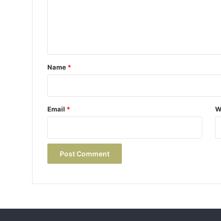
m
e
n
t
*
Name
*
Email
*
W