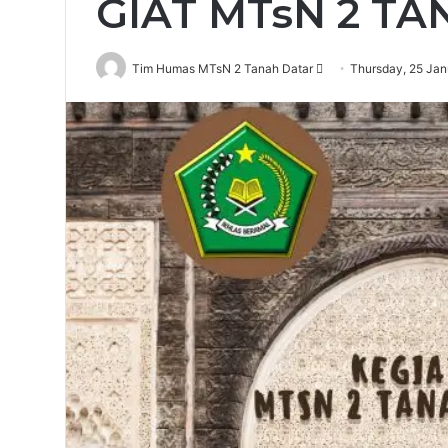
GIAT MTsN 2 T
Send
Tim Humas MTsN 2 Tanah Datar
Thursday, 25 Ja
an
email